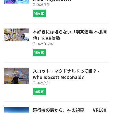
2025/5/9
VR動画
本好きには堪らない「喫茶酒場 本棚探
偵」をVR体験
2025/12/30
VR動画
スコット・マクドナルドって誰？ -
Who Is Scott McDonald?
2025/5/9
VR動画
飛行機の窓から、神の視界──VR180