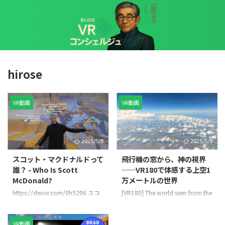
hirose
VR動画
VR動画
2025/5/9
2025/5/9
スコット・マクドナルドって
飛行機の窓から、神の視界
誰？ - Who Is Scott
──VR180で体感する上空1
McDonald?
万メートルの世界
https://deovr.com/0h5206 スコ
[VR180] The world seen from the
ット・マクドナルドについては、
perspective of a 10,000 meter
ラスベガス・サーカス・センター
tall god [miniaturized video that
でのアクロバティック・トレーニ
gives the best three-dimensional
VR動画