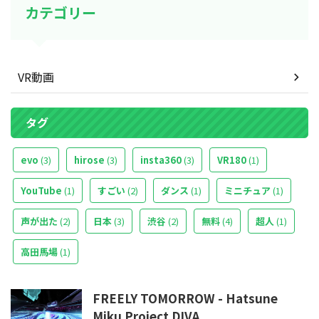
カテゴリー
VR動画
タグ
evo
(3)
hirose
(3)
insta360
(3)
VR180
(1)
YouTube
(1)
すごい
(2)
ダンス
(1)
ミニチュア
(1)
声が出た
(2)
日本
(3)
渋谷
(2)
無料
(4)
超人
(1)
高田馬場
(1)
FREELY TOMORROW - Hatsune
Miku Project DIVA