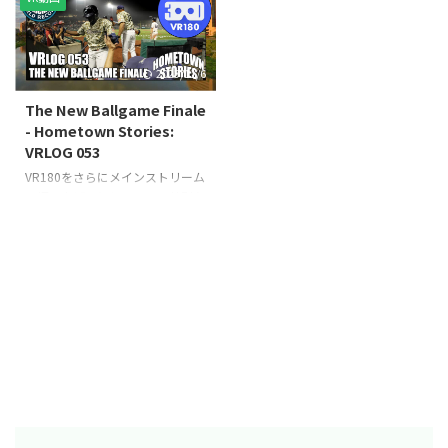
ング・セッションで、彼自身から
view of clouds] [Giant's eye] 世界
直接聞くことができる。 Find out
をミニチュアのように見せる
more about Scott McDonald
Giant's eyeシリーズ。今回は、飛
2023/11/6
from him personally during his
行機の窓からInsta360 GO 2で動
acrobatic training session at Las
画を撮影し、編集で左目と右目に
The New Ballgame Finale
Vegas Circus Center. For more
投影するタイミングをずらして視
- Hometown Stories:
information about Scott Mc ...
差を作り出している ...
VRLOG 053
VR180をさらにメインストリーム
に押し上げると信じている特別な
2部作の完結編。 すべてのスポー
ツファンは、こうした瞬間に立ち
会えることを望んでいる。 ゴン
ザレスがメジャーに呼び戻された
ことを祝福したい......この試合に
関わったすべての人にこの試合を
観てほしい。 このような瞬間は
もっとあっていい！ビキニモデル
と競争しているページに隠すこと
はできない。 エヘン。 The
conclusion of a very special two-
part series that I believe will pu ...