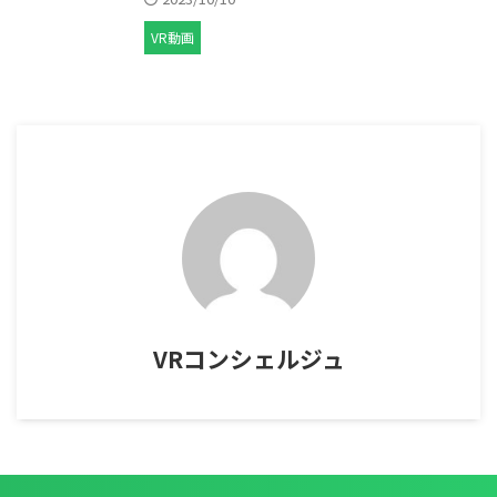
VR動画
VRコンシェルジュ