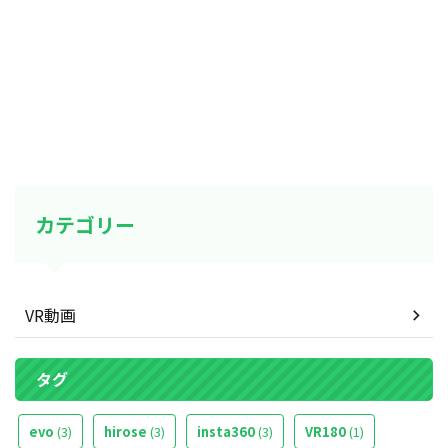
goggles and enjoy sightseeing in
produced in 5.7K with high
Japan at home
image quality. Pick up your VR
Camera:INSTA360EVO
goggles and enjoy sightseeing in
Japan at home
Camera:INSTA360EVO
カテゴリー
VR動画
タグ
evo
(3)
hirose
(3)
insta360
(3)
VR180
(1)