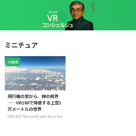
ミニチュア
VR動画
2025/5/9
飛行機の窓から、神の視界
──VR180で体感する上空1
万メートルの世界
[VR180] The world seen from the
perspective of a 10,000 meter
tall god [miniaturized video that
gives the best three-dimensional