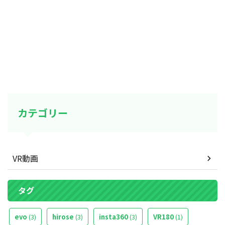
view of clouds] [Giant's eye] 世界
をミニチュアのように見せる
Giant's eyeシリーズ。今回は、飛
行機の窓からInsta360 GO 2で動
画を撮影し、編集で左目と右目に
投影するタイミングをずらして視
差を作り出している ...
カテゴリー
VR動画
タグ
evo
(3)
hirose
(3)
insta360
(3)
VR180
(1)