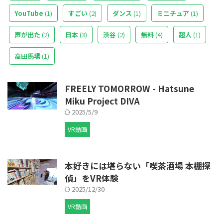
YouTube
(1)
すごい
(2)
ダンス
(1)
ミニチュア
(1)
声が出た
(2)
日本
(3)
渋谷
(2)
無料
(4)
超人
(1)
高田馬場
(1)
FREELY TOMORROW - Hatsune
Miku Project DIVA
2025/5/9
VR動画
本好きには堪らない「喫茶酒場 本棚探
偵」をVR体験
2025/12/30
VR動画